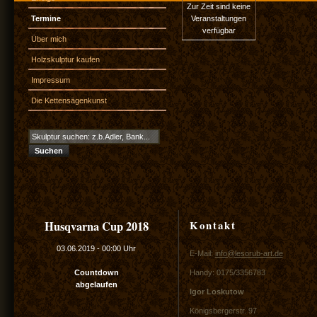
Zur Zeit sind keine
Termine
Veranstaltungen
verfügbar
Über mich
Holzskulptur kaufen
Impressum
Die Kettensägenkunst
Kontakt
Husqvarna Cup 2018
03.06.2019
-
00:00 Uhr
E-Mail:
info@lesorub-art.de
Countdown
Handy: 0175/3356783
abgelaufen
Igor Loskutow
Königsbergerstr. 97