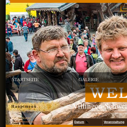
STARTSEITE
GALERIE
Willkommen
Mein Portfolio
Villingen-Schwe
Hauptmenü
Schnitzkurse
Datum
Veranstaltung
Erfolge