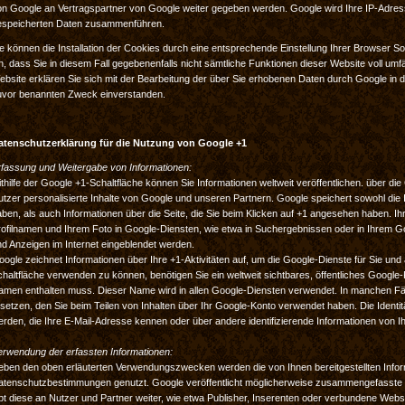
on Google an Vertragspartner von Google weiter gegeben werden. Google wird Ihre IP-Adress
espeicherten Daten zusammenführen.
e können die Installation der Cookies durch eine entsprechende Einstellung Ihrer Browser So
n, dass Sie in diesem Fall gegebenenfalls nicht sämtliche Funktionen dieser Website voll um
ebsite erklären Sie sich mit der Bearbeitung der über Sie erhobenen Daten durch Google in
uvor benannten Zweck einverstanden.
atenschutzerklärung für die Nutzung von Google +1
rfassung und Weitergabe von Informationen:
thilfe der Google +1-Schaltfläche können Sie Informationen weltweit veröffentlichen. über di
tzer personalisierte Inhalte von Google und unseren Partnern. Google speichert sowohl die I
ben, als auch Informationen über die Seite, die Sie beim Klicken auf +1 angesehen haben. 
ofilnamen und Ihrem Foto in Google-Diensten, wie etwa in Suchergebnissen oder in Ihrem Goo
d Anzeigen im Internet eingeblendet werden.
ogle zeichnet Informationen über Ihre +1-Aktivitäten auf, um die Google-Dienste für Sie un
haltfläche verwenden zu können, benötigen Sie ein weltweit sichtbares, öffentliches Google-P
amen enthalten muss. Dieser Name wird in allen Google-Diensten verwendet. In manchen F
setzen, den Sie beim Teilen von Inhalten über Ihr Google-Konto verwendet haben. Die Identit
rden, die Ihre E-Mail-Adresse kennen oder über andere identifizierende Informationen von I
erwendung der erfassten Informationen:
eben den oben erläuterten Verwendungszwecken werden die von Ihnen bereitgestellten Info
atenschutzbestimmungen genutzt. Google veröffentlicht möglicherweise zusammengefasste Sta
bt diese an Nutzer und Partner weiter, wie etwa Publisher, Inserenten oder verbundene Webs