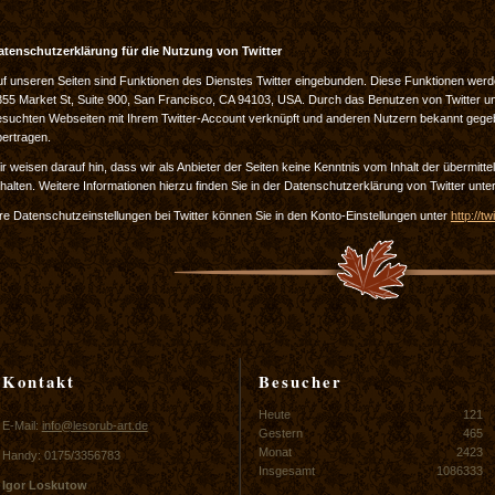
atenschutzerklärung für die Nutzung von Twitter
f unseren Seiten sind Funktionen des Dienstes Twitter eingebunden. Diese Funktionen werden 
355 Market St, Suite 900, San Francisco, CA 94103, USA. Durch das Benutzen von Twitter u
esuchten Webseiten mit Ihrem Twitter-Account verknüpft und anderen Nutzern bekannt gege
bertragen.
r weisen darauf hin, dass wir als Anbieter der Seiten keine Kenntnis vom Inhalt der übermitt
halten. Weitere Informationen hierzu finden Sie in der Datenschutzerklärung von Twitter unte
re Datenschutzeinstellungen bei Twitter können Sie in den Konto-Einstellungen unter
http://t
Kontakt
Besucher
Heute
121
E-Mail:
info@lesorub-art.de
Gestern
465
Monat
2423
Handy: 0175/3356783
Insgesamt
1086333
Igor Loskutow