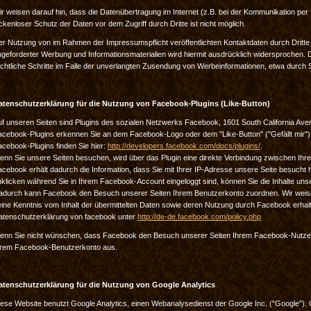
r weisen darauf hin, dass die Datenübertragung im Internet (z.B. bei der Kommunikation per
ckenloser Schutz der Daten vor dem Zugriff durch Dritte ist nicht möglich.
er Nutzung von im Rahmen der Impressumspflicht veröffentlichten Kontaktdaten durch Dritte
geforderter Werbung und Informationsmaterialien wird hiermit ausdrücklich widersprochen. D
chtliche Schritte im Falle der unverlangten Zusendung von Werbeinformationen, etwa durch 
atenschutzerklärung für die Nutzung von Facebook-Plugins (Like-Button)
f unseren Seiten sind Plugins des sozialen Netzwerks Facebook, 1601 South California Avenu
cebook-Plugins erkennen Sie an dem Facebook-Logo oder dem "Like-Button" ("Gefällt mir") a
cebook-Plugins finden Sie hier:
http://developers.facebook.com/docs/plugins/
.
enn Sie unsere Seiten besuchen, wird über das Plugin eine direkte Verbindung zwischen Ih
acebook erhält dadurch die Information, dass Sie mit Ihrer IP-Adresse unsere Seite besuch
klicken während Sie in Ihrem Facebook-Account eingeloggt sind, können Sie die Inhalte unse
adurch kann Facebook den Besuch unserer Seiten Ihrem Benutzerkonto zuordnen. Wir weisen 
ine Kenntnis vom Inhalt der übermittelten Daten sowie deren Nutzung durch Facebook erhalte
atenschutzerklärung von facebook unter
http://de-de.facebook.com/policy.php
enn Sie nicht wünschen, dass Facebook den Besuch unserer Seiten Ihrem Facebook-Nutzerk
hrem Facebook-Benutzerkonto aus.
atenschutzerklärung für die Nutzung von Google Analytics
ese Website benutzt Google Analytics, einen Webanalysedienst der Google Inc. ("Google"). 