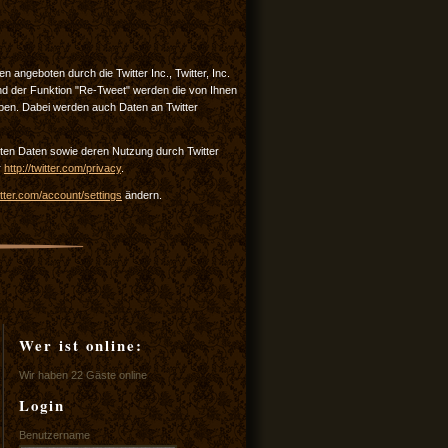
angeboten durch die Twitter Inc., Twitter, Inc.
nd der Funktion "Re-Tweet" werden die von Ihnen
ben. Dabei werden auch Daten an Twitter
elten Daten sowie deren Nutzung durch Twitter
r
http://twitter.com/privacy
.
witter.com/account/settings
ändern.
Wer ist online:
Wir haben 22 Gäste online
Login
Benutzername