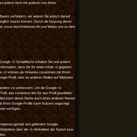
e jedoch nicht mit anderen von Ihnen
ftware verhindern; wir weisen Sie jedoch darauf
fänglich nutzen können. Durch die Nutzung dieser
 der zuvor beschriebenen Art und Weise und zu dem
e Google +1-Schaltfläche erhalten Sie und andere
nformation, dass Sie für einen Inhalt +1 gegeben
Ihre +1 können als Hinweise zusammen mit Ihrem
gle-Profil, oder an anderen Stellen auf Websites
d andere zu verbessern. Um die Google +1-
rofil, das zumindest den für das Profil gewählten
ällen kann dieser Name auch einen anderen Namen
ät Ihres Google-Profils kann Nutzern angezeigt
hnen verfügen.
rmationen gemäß den geltenden Google-
tistiken über die +1-Aktivitäten der Nutzer bzw.
ites.