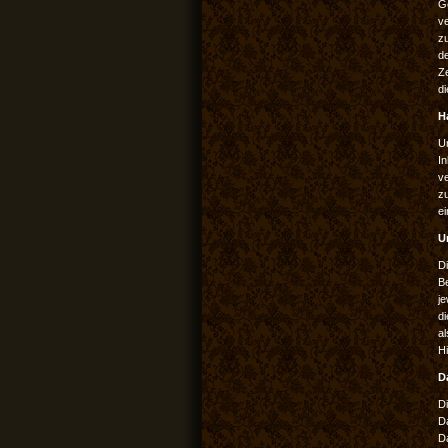
G
ve
z
de
Z
d
H
Un
In
ve
zu
e
U
Di
B
je
di
a
H
D
D
Da
D