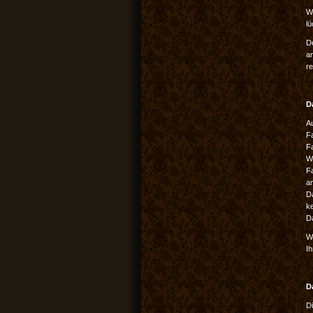
Wi
lü
D
an
re
D
Au
Fa
Fa
W
F
an
D
ke
D
W
I
D
Di