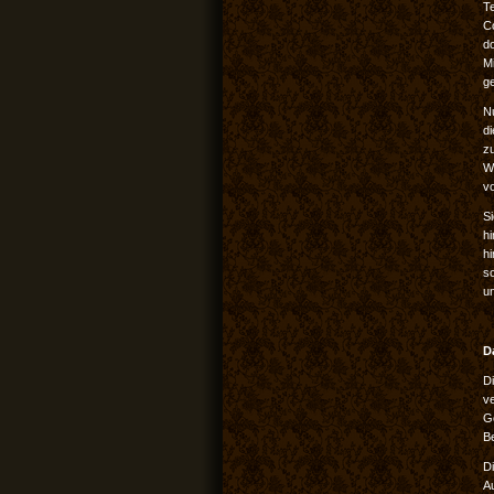
T
C
do
M
ge
Nu
d
z
W
v
Si
hi
h
s
un
D
D
v
G
B
D
A