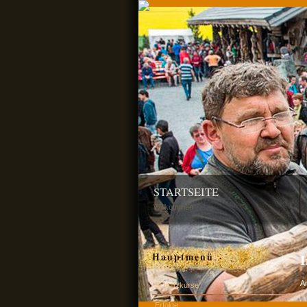
STARTSEITE
Willkommen
Hauptmenü
A
Schnitzkurse
Erfolge