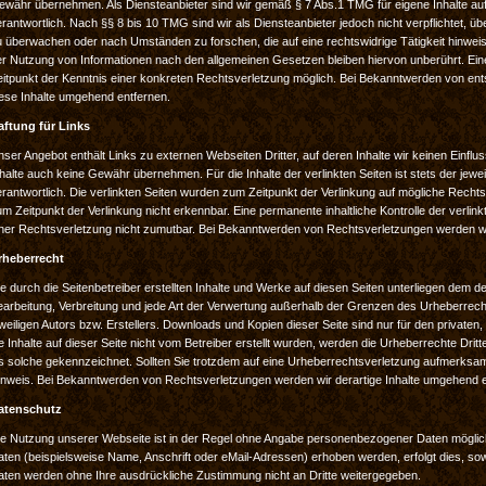
ewähr übernehmen. Als Diensteanbieter sind wir gemäß § 7 Abs.1 TMG für eigene Inhalte au
rantwortlich. Nach §§ 8 bis 10 TMG sind wir als Diensteanbieter jedoch nicht verpflichtet, ü
u überwachen oder nach Umständen zu forschen, die auf eine rechtswidrige Tätigkeit hinweis
r Nutzung von Informationen nach den allgemeinen Gesetzen bleiben hiervon unberührt. Eine
eitpunkt der Kenntnis einer konkreten Rechtsverletzung möglich. Bei Bekanntwerden von e
iese Inhalte umgehend entfernen.
aftung für Links
ser Angebot enthält Links zu externen Webseiten Dritter, auf deren Inhalte wir keinen Einfl
halte auch keine Gewähr übernehmen. Für die Inhalte der verlinkten Seiten ist stets der jewei
rantwortlich. Die verlinkten Seiten wurden zum Zeitpunkt der Verlinkung auf mögliche Recht
m Zeitpunkt der Verlinkung nicht erkennbar. Eine permanente inhaltliche Kontrolle der verlin
iner Rechtsverletzung nicht zumutbar. Bei Bekanntwerden von Rechtsverletzungen werden wi
rheberrecht
e durch die Seitenbetreiber erstellten Inhalte und Werke auf diesen Seiten unterliegen dem d
earbeitung, Verbreitung und jede Art der Verwertung außerhalb der Grenzen des Urheberrech
weiligen Autors bzw. Erstellers. Downloads und Kopien dieser Seite sind nur für den privaten
e Inhalte auf dieser Seite nicht vom Betreiber erstellt wurden, werden die Urheberrechte Drit
ls solche gekennzeichnet. Sollten Sie trotzdem auf eine Urheberrechtsverletzung aufmerksa
inweis. Bei Bekanntwerden von Rechtsverletzungen werden wir derartige Inhalte umgehend e
atenschutz
ie Nutzung unserer Webseite ist in der Regel ohne Angabe personenbezogener Daten möglic
ten (beispielsweise Name, Anschrift oder eMail-Adressen) erhoben werden, erfolgt dies, soweit
aten werden ohne Ihre ausdrückliche Zustimmung nicht an Dritte weitergegeben.