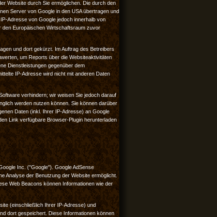
der Website durch Sie ermöglichen. Die durch den
einen Server von Google in den USA übertragen und
re IP-Adresse von Google jedoch innerhalb von
r den Europäischen Wirtschaftsraum zuvor
agen und dort gekürzt. Im Auftrag des Betreibers
werten, um Reports über die Websiteaktivitäten
ene Dienstleistungen gegenüber dem
ttelte IP-Adresse wird nicht mit anderen Daten
oftware verhindern; wir weisen Sie jedoch darauf
fänglich werden nutzen können. Sie können darüber
enen Daten (inkl. Ihrer IP-Adresse) an Google
den Link verfügbare Browser-Plugin herunterladen
Google Inc. ("Google"). Google AdSense
ine Analyse der Benutzung der Website ermöglicht.
ese Web Beacons können Informationen wie der
e (einschließlich Ihrer IP-Adresse) und
d dort gespeichert. Diese Informationen können