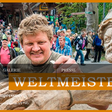
GALERIE
PRESSE
Mein Portfolio
Alle Presseberichte
Impressum
ngaben gemäß § 5 TMG: