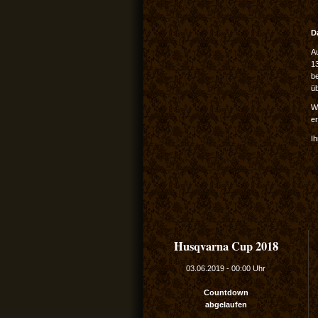
D
Au
1
b
ü
Wi
er
Ih
Husqvarna Cup 2018
03.06.2019
-
00:00 Uhr
Countdown
abgelaufen