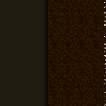
v
g
Si
hi
W
z
D
E
Mi
Nu
ha
Pr
un
Go
Sc
N
er
we
V
N
D
gi