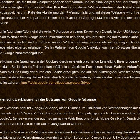
extdateien, die auf Ihrem Computer gespeichert werden und die eine Analyse der Benutzung 
ookie erzeugten Informationen über Ihre Benutzung dieser Website werden in der Regel an 
rt gespeichert. Im Falle der Aktivierung der IP-Anonymisierung auf dieser Webseite wird Ih
itgliedstaaten der Europäischen Union oder in anderen Vertragsstaaten des Abkommens übe
kürzt.
r in Ausnahmefällen wird die volle IP-Adresse an einen Server von Google in den USA übertr
ieser Website wird Google diese Informationen benutzen, um Ihre Nutzung der Website auszu
usammenzustellen und um weitere mit der Websitenutzung und der Internetnutzung verbund
ebsitebetreiber zu erbringen. Die im Rahmen von Google Analytics von Ihrem Browser übermi
on Google zusammengeführt.
e können die Speicherung der Cookies durch eine entsprechende Einstellung Ihrer Browser-S
n, dass Sie in diesem Fall gegebenenfalls nicht sämtliche Funktionen dieser Website vollum
inaus die Erfassung der durch das Cookie erzeugten und auf Ihre Nutzung der Website bezog
owie die Verarbeitung dieser Daten durch Google verhindern, indem sie das unter dem folgen
d installieren:
http://tools.google.com/dlpage/gaoptout?hl=de
.
atenschutzerklärung für die Nutzung von Google Adsense
iese Website benutzt Google AdSense, einen Dienst zum Einbinden von Werbeanzeigen der 
erwendet sog. "Cookies", Textdateien, die auf Ihrem Computer gespeichert werden und die e
oogle AdSense verwendet auch so genannte Web Beacons (unsichtbare Grafiken). Durch di
esucherverkehr auf diesen Seiten ausgewertet werden.
ie durch Cookies und Web Beacons erzeugten Informationen über die Benutzung dieser Websit
uslieferung von Werbeformaten werden an einen Server von Google in den USA übertragen un