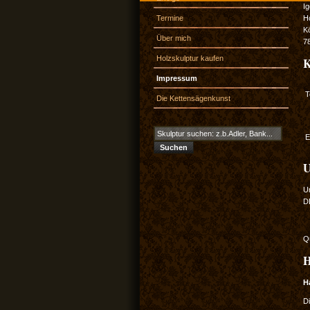
I
Termine
H
K
Über mich
7
Holzskulptur kaufen
K
Impressum
T
Die Kettensägenkunst
E
U
U
D
Q
H
H
Di