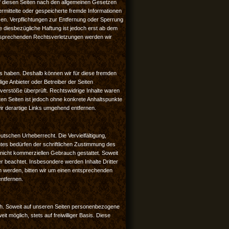
f diesen Seiten nach den allgemeinen Gesetzen
bermittelte oder gespeicherte fremde Informationen
en. Verpflichtungen zur Entfernung oder Sperrung
 diesbezügliche Haftung ist jedoch erst ab dem
ntsprechenden Rechtsverletzungen werden wir
uss haben. Deshalb können wir für diese fremden
lige Anbieter oder Betreiber der Seiten
sverstöße überprüft. Rechtswidrige Inhalte waren
kten Seiten ist jedoch ohne konkrete Anhaltspunkte
r derartige Links umgehend entfernen.
eutschen Urheberrecht. Die Vervielfältigung,
tes bedürfen der schriftlichen Zustimmung des
, nicht kommerziellen Gebrauch gestattet. Soweit
ter beachtet. Insbesondere werden Inhalte Dritter
m werden, bitten wir um einen entsprechenden
ntfernen.
h. Soweit auf unseren Seiten personenbezogene
 möglich, stets auf freiwilliger Basis. Diese