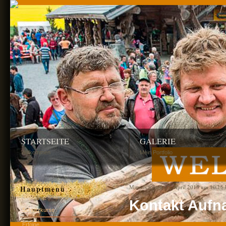
STARTSEITE
GALERIE
Willkommen
Mein Portfolio
Mittwoch, den 17. April 2013 um 10:16
Hauptmenü
Kontakt Auf
Schnitzkurse
Erfolge