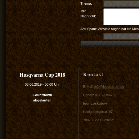
Thema:
Ihre
Nachricht:
Anti-Spam: Wieviele Augen hat ein Mens
Kontakt
Husqvarna Cup 2018
03.06.2019
-
00:00 Uhr
E-Mail:
info@lesorub-art.de
Countdown
Handy: 0175/3356783
abgelaufen
Igor Loskutow
Königsbergerstr. 97
78073 Bad Dürrheim