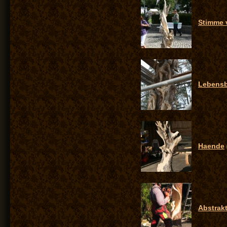
Stimme v
Lebens
Haende
Abstrak