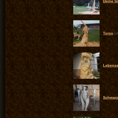
Deine S
Torso
(19
Lebenss
Schwar