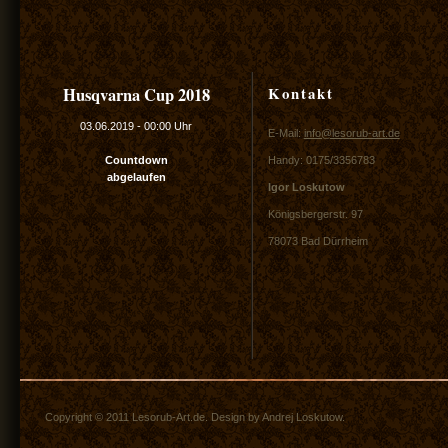
Kontakt
Husqvarna Cup 2018
03.06.2019
-
00:00 Uhr
E-Mail:
info@lesorub-art.de
Countdown
Handy: 0175/3356783
abgelaufen
Igor Loskutow
Königsbergerstr. 97
78073 Bad Dürrheim
Copyright © 2011 Lesorub-Art.de. Design by Andrej Loskutow.