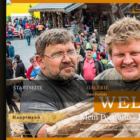
STARTSEITE
GALERIE
Willkommen
Mein Portfolio
Mein Portfolio -
Hauptmenü
Meine Kunstexperimente und Skulpture
Schnitzkurse
Erfolge