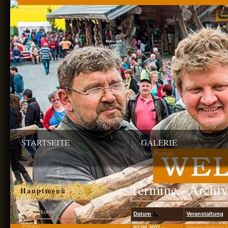
STARTSEITE
GALERIE
Willkommen
Mein Portfolio
Termine - Archiv
Hauptmenü
Schnitzkurse
Datum
Veranstaltung
Erfolge
02.04.2011 -
Showschnitzen 