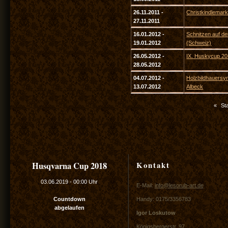
26.11.2011 -
Christkindlemark
27.11.2011
16.01.2012 -
Schnitzen auf de
19.01.2012
(Schweiz)
26.05.2012 -
IX. Huskycup 2
28.05.2012
04.07.2012 -
Holzbildhauersy
13.07.2012
Albeck
«
Sta
Kontakt
Husqvarna Cup 2018
03.06.2019
-
00:00 Uhr
E-Mail:
info@lesorub-art.de
Countdown
Handy: 0175/3356783
abgelaufen
Igor Loskutow
Königsbergerstr. 97