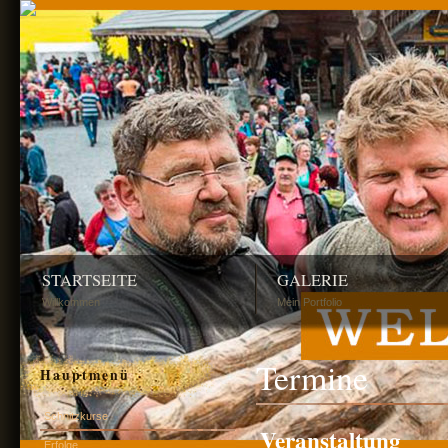
STARTSEITE
GALERIE
Willkommen
Mein Portfolio
Termine
Hauptmenü
Schnitzkurse
Veranstaltung
Erfolge