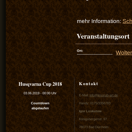
mehr Information:
Sch
Veranstaltungsort
Ort:
Wolte
Kontakt
Husqvarna Cup 2018
03.06.2019
-
00:00 Uhr
E-Mail:
info@lesorub-art.de
Countdown
Handy: 0175/3356783
abgelaufen
Igor Loskutow
Königsbergerstr. 97
78073 Bad Dürrheim