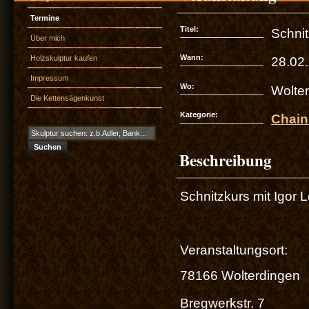
Termine
Titel:
Schni
Über mich
Wann:
Holzskulptur kaufen
28.02
Impressum
Wo:
Wolter
Die Kettensägenkunst
Kategorie:
Chain
Beschreibung
Schnitzkurs mit Igor 
Veranstaltungsort:
78166 Wolterdingen
Bregwerkstr. 7