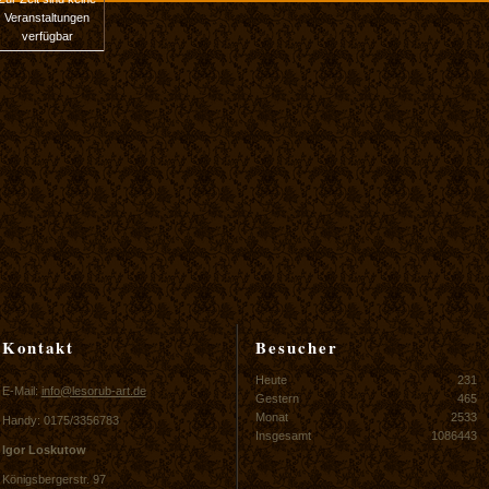
Veranstaltungen
verfügbar
Kontakt
Besucher
Heute
231
E-Mail:
info@lesorub-art.de
Gestern
465
Monat
2533
Handy: 0175/3356783
Insgesamt
1086443
Igor Loskutow
Königsbergerstr. 97