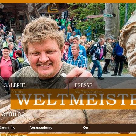
GALERIE
PRESSE
Mein Portfolio
Alle Presseberichte
Termine
Datum
Veranstaltung
Ort
Zur Zeit sind keine