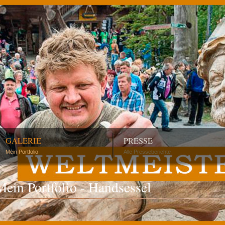
GALERIE
PRESSE
Mein Portfolio
Alle Presseberichte
Mein Portfolio - Handsessel