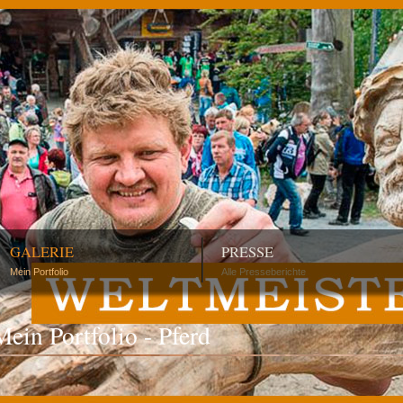
GALERIE
PRESSE
Mein Portfolio
Alle Presseberichte
Mein Portfolio - Pferd