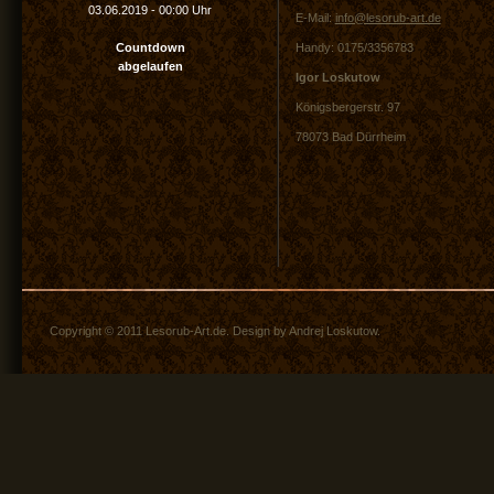
03.06.2019
-
00:00 Uhr
E-Mail:
info@lesorub-art.de
Countdown
Handy: 0175/3356783
abgelaufen
Igor Loskutow
Königsbergerstr. 97
78073 Bad Dürrheim
Copyright © 2011 Lesorub-Art.de. Design by Andrej Loskutow.