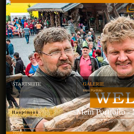
STARTSEITE
GALERIE
Willkommen
Mein Portfolio
Mein Portfolio -
Hauptmenü
Schnitzkurse
Erfolge