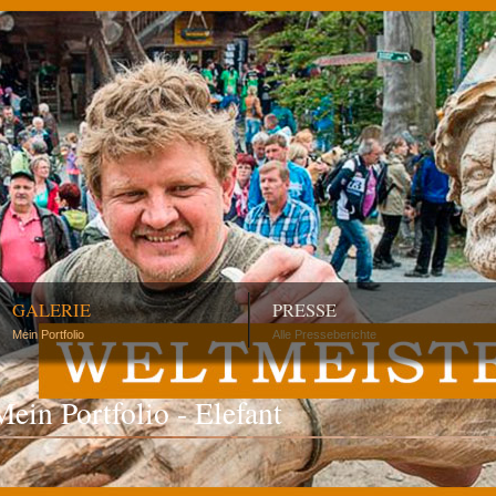
GALERIE
PRESSE
Mein Portfolio
Alle Presseberichte
Mein Portfolio - Elefant