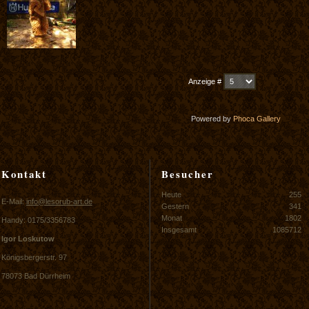
Anzeige #
Powered by
Phoca
Gallery
Kontakt
Besucher
Heute
255
E-Mail:
info@lesorub-art.de
Gestern
341
Monat
1802
Handy: 0175/3356783
Insgesamt
1085712
Igor Loskutow
Königsbergerstr. 97
78073 Bad Dürrheim