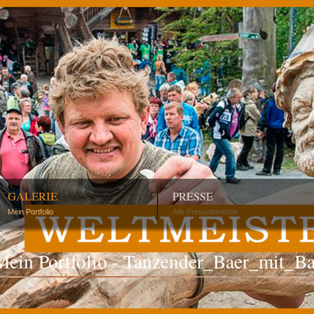
GALERIE
PRESSE
Mein Portfolio
Alle Presseberichte
Mein Portfolio - Tanzender_Baer_mit_Ba