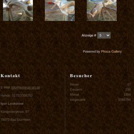
Anzeige #
Powered by
Phoca
Gallery
Kontakt
Besucher
Heute
47
E-Mail:
info@lesorub-art.de
Gestern
290
Monat
1884
Handy: 0175/3356783
Insgesamt
1085794
Igor Loskutow
Königsbergerstr. 97
78073 Bad Dürrheim