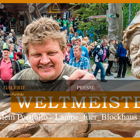
GALERIE
PRESSE
Mein Portfolio
Alle Presseberichte
Mein Portfolio - Lampe_fuer_Blockhaus