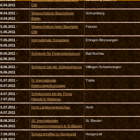
02.04.2011
OBI
09.04.2011 -
Showschnitzen Bauzentrum
Schramberg
10.04.2011
Bühler
21.05.2011 -
Showschnitzen beim Baumarkt
Füssen
21.05.2011
OBI
27.05.2011 -
Internationale Donautage
Ertingen-Binzwangen
29.05.2011
30.05.2011 -
Schnitzen für Federseemuseum
Bad Buchau
02.06.2011
18.06.2011 -
Schnitzen bei der Südwestmesse
Villingen-Schwenningen
26.06.2011
01.07.2011 -
IV. Internationale
Triptis
03.07.2011
Kettensägenkunsttage
16.07.2011 -
Schnitzevent bei der Firma
-
17.07.2011
Hippold in Weitenau
21.07.2011 -
Horb Landesgartenschau
Horb
24.07.2011
28.08.2011 -
16. Internationaler
St. Blasien
04.09.2011
Bildhauersymposium in St.Blasien
17.09.2011 -
Schnitzertreffen in Horgenzell
Horgenzell
18.09.2011