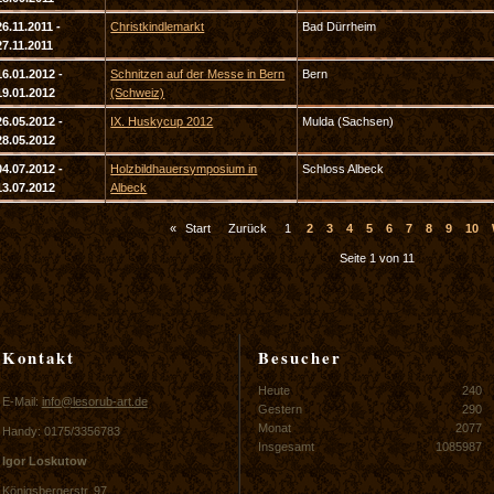
26.11.2011 -
Christkindlemarkt
Bad Dürrheim
27.11.2011
16.01.2012 -
Schnitzen auf der Messe in Bern
Bern
19.01.2012
(Schweiz)
26.05.2012 -
IX. Huskycup 2012
Mulda (Sachsen)
28.05.2012
04.07.2012 -
Holzbildhauersymposium in
Schloss Albeck
13.07.2012
Albeck
«
Start
Zurück
1
2
3
4
5
6
7
8
9
10
Seite 1 von 11
Kontakt
Besucher
Heute
240
E-Mail:
info@lesorub-art.de
Gestern
290
Monat
2077
Handy: 0175/3356783
Insgesamt
1085987
Igor Loskutow
Königsbergerstr. 97