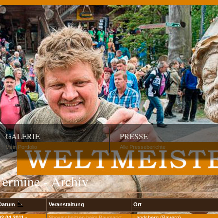
GALERIE
PRESSE
Mein Portfolio
Alle Presseberichte
Termine - Archiv
Datum
Veranstaltung
Ort
02.04.2011 -
Showschnitzen beim Baumarkt
Landsberg (Bayern)