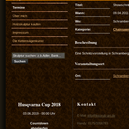
Titel:
Showschnit
Termine
Wann:
09.04.2011
Über mich
Wo:
Schramber
Holzskulptur kaufen
Kategorie:
Chainsawc
Impressum
Die Kettensägenkunst
Beschreibung
Eine Schnitzvorstellung in Schramber
Veranstaltungsort
Ort:
Schramber
Kontakt
Husqvarna Cup 2018
03.06.2019
-
00:00 Uhr
E-Mail:
info@lesorub-art.de
Countdown
Handy: 0175/3356783
abgelaufen