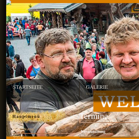
STARTSEITE
GALERIE
Willkommen
Mein Portfolio
Termine
Hauptmenü
Schnitzkurse
Veranstaltung
Erfolge