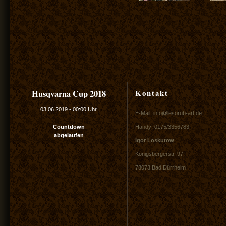
Kontakt
Husqvarna Cup 2018
03.06.2019
-
00:00 Uhr
E-Mail:
info@lesorub-art.de
Countdown
Handy: 0175/3356783
abgelaufen
Igor Loskutow
Königsbergerstr. 97
78073 Bad Dürrheim