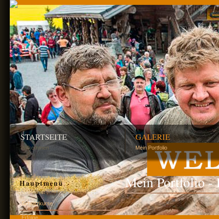
STARTSEITE
GALERIE
Willkommen
Mein Portfolio
Mein Portfolio -
Hauptmenü
Schnitzkurse
Erfolge