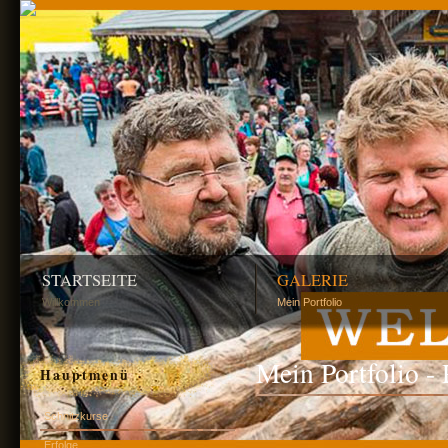
STARTSEITE
GALERIE
Willkommen
Mein Portfolio
Mein Portfolio -
Hauptmenü
Schnitzkurse
Erfolge