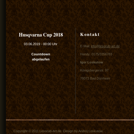
Kontakt
Husqvarna Cup 2018
03.06.2019
-
00:00 Uhr
E-Mail:
info@lesorub-art.de
Countdown
Handy: 0175/3356783
abgelaufen
Igor Loskutow
Königsbergerstr. 97
78073 Bad Dürrheim
Copyright © 2011 Lesorub-Art.de. Design by Andrej Loskutow.