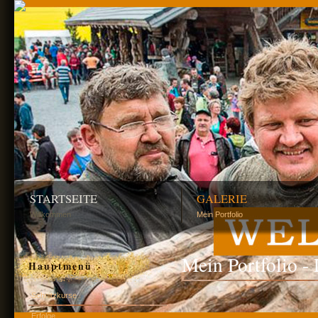
STARTSEITE
GALERIE
Willkommen
Mein Portfolio
Mein Portfolio -
Hauptmenü
Schnitzkurse
Erfolge